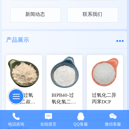
新闻动态
联系我们
产品展示
BIPB-过氧
BIPB40-过
过氧化二异
化氢二叔丁
氧化氢二叔
丙苯DCP
基异丙基苯
丁基异丙基
苯40
电话咨询
在线留言
QQ客服
微信客服